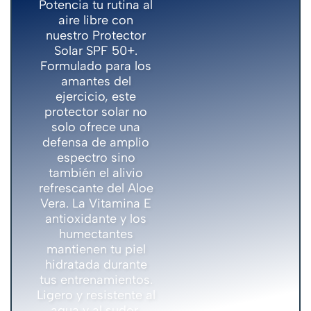
Potencia tu rutina al
aire libre con
nuestro Protector
Solar SPF 50+.
Formulado para los
amantes del
ejercicio, este
protector solar no
solo ofrece una
defensa de amplio
espectro sino
también el alivio
refrescante del Aloe
Vera. La Vitamina E
antioxidante y los
humectantes
mantienen tu piel
hidratada durante
tus entrenamientos.
Ligero y resistente al
agua y al sudor,